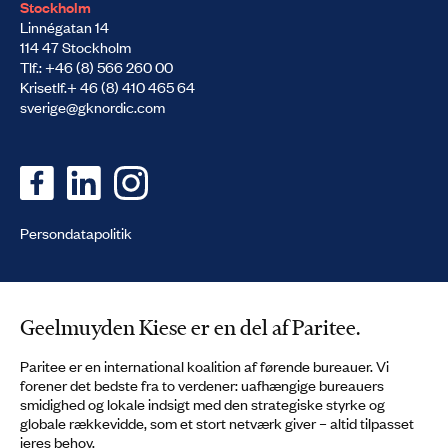
Stockholm
Linnégatan 14
114 47 Stockholm
Tlf.: +46 (8) 566 260 00
Krisetlf.+ 46 (8) 410 465 64
sverige@gknordic.com
Persondatapolitik
Geelmuyden Kiese er en del af Paritee.
Paritee er en international koalition af førende bureauer. Vi
forener det bedste fra to verdener: uafhængige bureauers
smidighed og lokale indsigt med den strategiske styrke og
globale rækkevidde, som et stort netværk giver – altid tilpasset
jeres behov.