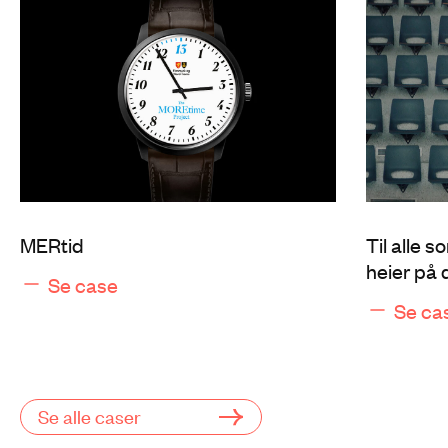
MERtid
Til alle s
heier på 
Se case
Se ca
Se alle caser