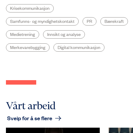
Krisekomm­unikasjon
Samfunns- og myndighetskontakt
PR
Bærekraft
Medietrening
Innsikt og analyse
Merkevare­bygging
Digital kommunikasjon
Vårt arbeid