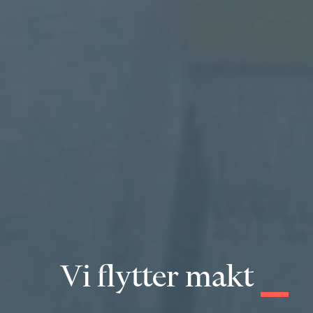
V
i
f
l
y
t
t
e
r
m
a
k
t