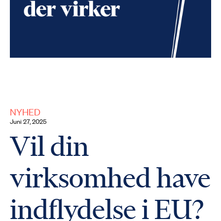
NYHED
juni 27, 2025
Vil din
virksomhed have
indflydelse i EU?