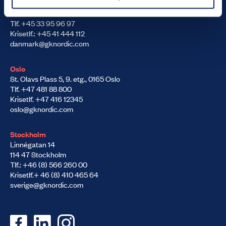
Jorcks Passage 1A, 3. sal
DK-1162 København K
Tlf. +45 33 95 96 97
Krisetlf.: +45 41 444 112
danmark@gknordic.com
Oslo
St. Olavs Plass 5, 9. etg., 0165 Oslo
Tlf. +47 481 88 800
Krisetlf. +47 416 12345
oslo@gknordic.com
Stockholm
Linnégatan 14
114 47 Stockholm
Tlf.: +46 (8) 566 260 00
Krisetlf.+ 46 (8) 410 465 64
sverige@gknordic.com