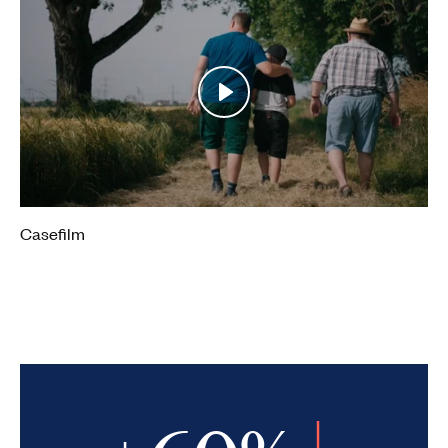
Play
Mute
Settings
Casefilm