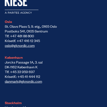
Oslo
St. Olavs Plass 5, 9. etg., 0165 Oslo
Postboks 541, 0105 Sentrum
Tlf. +47 481 88 800
Krisetlf. +47 416 12 345
oslo@gknordic.com
København
Jorcks Passage 1A, 3. sal
DK-1162 København K
Tlf. +45 33 959 697
Krisetlf.: +45 41 444 112
danmark@gknordic.com
Stockholm