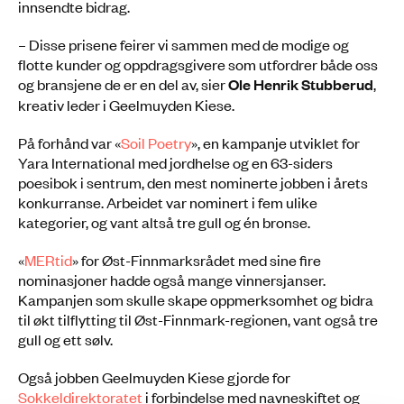
innsendte bidrag.
– Disse prisene feirer vi sammen med de modige og
flotte kunder og oppdragsgivere som utfordrer både oss
og bransjene de er en del av, sier
Ole Henrik Stubberud
,
kreativ leder i Geelmuyden Kiese.
På forhånd var «
Soil Poetry
», en kampanje utviklet for
Yara International med jordhelse og en 63-siders
poesibok i sentrum, den mest nominerte jobben i årets
konkurranse. Arbeidet var nominert i fem ulike
kategorier, og vant altså tre gull og én bronse.
«
MERtid
» for Øst-Finnmarksrådet med sine fire
nominasjoner hadde også mange vinnersjanser.
Kampanjen som skulle skape oppmerksomhet og bidra
til økt tilflytting til Øst-Finnmark-regionen, vant også tre
gull og ett sølv.
Også jobben Geelmuyden Kiese gjorde for
Sokkeldirektoratet
i forbindelse med navneskiftet og