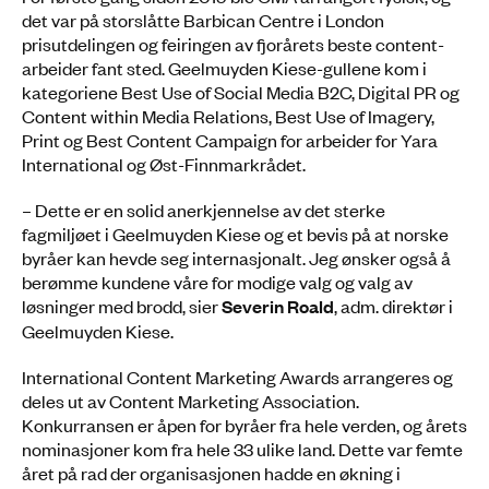
det var på storslåtte Barbican Centre i London
prisutdelingen og feiringen av fjorårets beste content-
arbeider fant sted. Geelmuyden Kiese-gullene kom i
kategoriene Best Use of Social Media B2C, Digital PR og
Content within Media Relations, Best Use of Imagery,
Print og Best Content Campaign for arbeider for Yara
International og Øst-Finnmarkrådet.
– Dette er en solid anerkjennelse av det sterke
fagmiljøet i Geelmuyden Kiese og et bevis på at norske
byråer kan hevde seg internasjonalt. Jeg ønsker også å
berømme kundene våre for modige valg og valg av
løsninger med brodd, sier
Severin Roald
, adm. direktør i
Geelmuyden Kiese.
International Content Marketing Awards arrangeres og
deles ut av Content Marketing Association.
Konkurransen er åpen for byråer fra hele verden, og årets
nominasjoner kom fra hele 33 ulike land. Dette var femte
året på rad der organisasjonen hadde en økning i