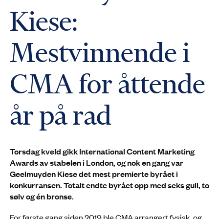
Kiese:
Mestvinnende i
CMA for åttende
år på rad
Torsdag kveld gikk International Content Marketing
Awards av stabelen i London, og nok en gang var
Geelmuyden Kiese det mest premierte byrået i
konkurransen. Totalt endte byrået opp med seks gull, to
sølv og én bronse.
For første gang siden 2019 ble CMA arrangert fysisk, og