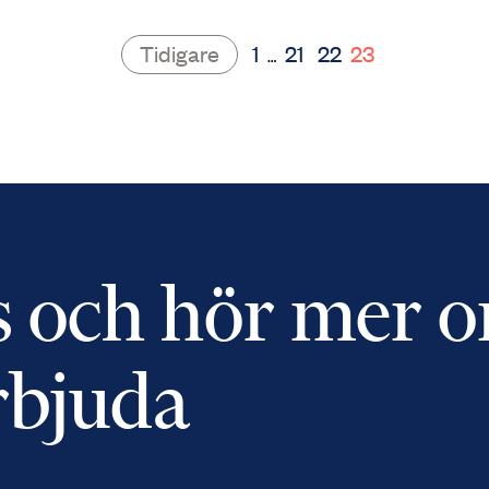
Tidigare
1
21
22
23
…
s och hör mer 
rbjuda