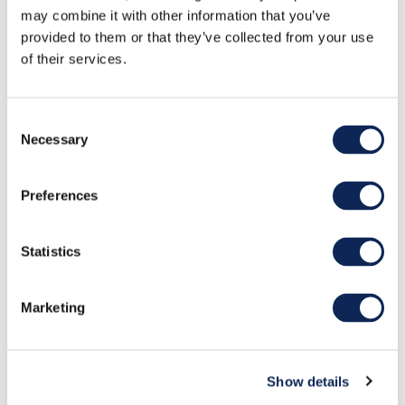
GEELMUYDEN KIESE FÅR
may combine it with other information that you’ve
provided to them or that they’ve collected from your use
NY STRATEGISK
of their services.
SYSTERBYRÅ I USA
Stockholm / New York, 26 februari 2026 – Paritee,
Consent
den snabbväxande internationella byråkoncernen,
Necessary
Selection
har
förvärvat One Strategy Group, som specialiserar
Preferences
sig på strategisk rådgivning och
ledningskommunikation. Genom förvärvet
breddar Paritee koncernens erbjudande inom
Statistics
strategisk rådgivning till bolagsledningar och C-
suite. One Strategy Group grundades 2023, med
Marketing
kontor i New...
Läs hela nyheten
Show details