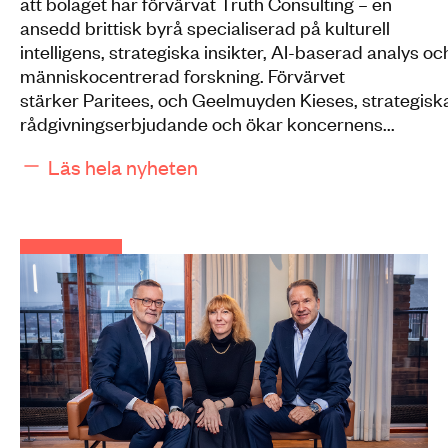
att bolaget har förvärvat Truth Consulting – en
ansedd brittisk byrå specialiserad på kulturell
intelligens, strategiska insikter, AI-baserad analys oc
människocentrerad forskning. Förvärvet
stärker Paritees, och Geelmuyden Kieses, strategisk
rådgivningserbjudande och ökar koncernens...
Läs hela nyheten