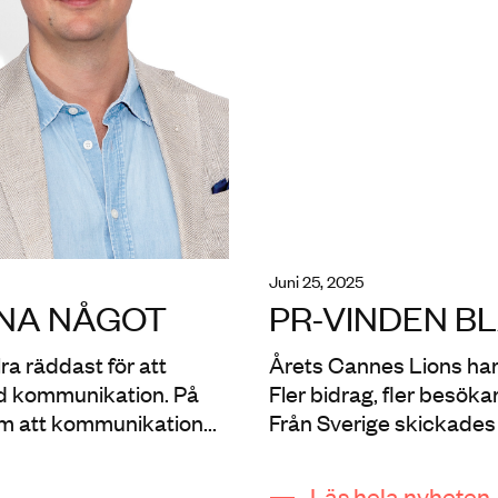
juni 25, 2025
NNA NÅGOT
PR-VINDEN B
ra räddast för att
Årets Cannes Lions har 
d kommunikation. På
Fler bidrag, fler besöka
om att kommunikation...
Från Sverige skickades fl
Läs hela nyheten