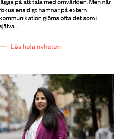
läggs på att tala med omvärlden. Men när
fokus ensidigt hamnar på extern
kommunikation glöms ofta det som i
själva...
Läs hela nyheten