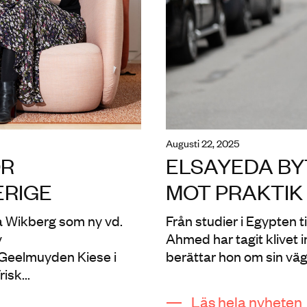
augusti 22, 2025
ÖR
ELSAYEDA BY
ERIGE
MOT PRAKTIK
a Wikberg som ny vd.
Från studier i Egypten 
v
Ahmed har tagit klivet in
 Geelmuyden Kiese i
berättar hon om sin väg ti
sk...
Läs hela nyheten