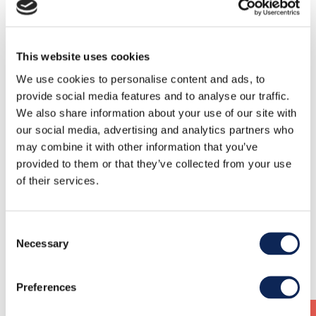
anbefalingen herfra være at udforske mulighederne
inden for AI-billedgenerering uanset værktøjet og ikke
lade de eventuelle indgangsbarrierer, såsom dem, der
kan opstå med MidJourney, stå i vejen.
This website uses cookies
/Henrik Ebbesen
We use cookies to personalise content and ads, to
Group Digital Director
provide social media features and to analyse our traffic.
We also share information about your use of our site with
our social media, advertising and analytics partners who
may combine it with other information that you’ve
provided to them or that they’ve collected from your use
Relevanta
of their services.
artiklar
Consent
Necessary
Selection
Preferences