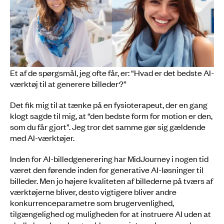
Et af de spørgsmål, jeg ofte får, er: “Hvad er det bedste AI-
værktøj til at generere billeder?”
Det fik mig til at tænke på en fysioterapeut, der en gang
klogt sagde til mig, at “den bedste form for motion er den,
som du får gjort”. Jeg tror det samme gør sig gældende
med AI-værktøjer.
Inden for AI-billedgenerering har MidJourney i nogen tid
været den førende inden for generative AI-løsninger til
billeder. Men jo højere kvaliteten af billederne på tværs af
værktøjerne bliver, desto vigtigere bliver andre
konkurrenceparametre som brugervenlighed,
tilgængelighed og muligheden for at instruere AI uden at