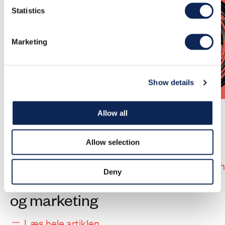
Statistics
Marketing
Show details
Allow all
10 trin til at
Er AI mon en
udvikle en AI-
døgnflue ?
Allow selection
politik for
Læs hele artiklen
Deny
kommunikation
og marketing
Læs hele artiklen