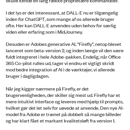
skulle kende en lang række proprietære kommandoer.
I det lys er det interessant, at DALL-E nu er tilgængelig
inden for ChatGPT, som mange af os allerede bruger
ofte. Her kan DALL-E anvendes uden behov for særlig
viden eller erfaring som i MidJourney.
Desuden er Adobes generative AI, “Firefly”, netop blevet
lanceret som beta-version 2, og inden længe vil den være
fuldt integreret i hele Adobe-pakken. Endelig, når Office
365 Co-pilot rulles ud, tager vi endnu et vigtigt skridt
mod bedre integration af AI i de værktøjer, vi allerede
bruger i dagligdagen.
Når jeg kigger nærmere på Firefly, er det
brugervenligheden, der skiller sig mest ud. Firefly har et
mere intuitivt interface og leveres med hjælp til prompts,
hvilket gør det let selv for uøvede at anvende. Den nye AI-
model fra Adobe er trænet på dobbelt så mange billeder
og har klart fået et markant kvalitetsløft fra version 1.