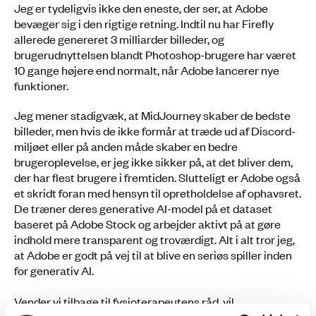
Jeg er tydeligvis ikke den eneste, der ser, at Adobe
bevæger sig i den rigtige retning. Indtil nu har Firefly
allerede genereret 3 milliarder billeder, og
brugerudnyttelsen blandt Photoshop-brugere har været
10 gange højere end normalt, når Adobe lancerer nye
funktioner.
Jeg mener stadigvæk, at MidJourney skaber de bedste
billeder, men hvis de ikke formår at træde ud af Discord-
miljøet eller på anden måde skaber en bedre
brugeroplevelse, er jeg ikke sikker på, at det bliver dem,
der har flest brugere i fremtiden. Slutteligt er Adobe også
et skridt foran med hensyn til opretholdelse af ophavsret.
De træner deres generative AI-model på et dataset
baseret på Adobe Stock og arbejder aktivt på at gøre
indhold mere transparent og troværdigt. Alt i alt tror jeg,
at Adobe er godt på vej til at blive en seriøs spiller inden
for generativ AI.
Vender vi tilbage til fysioterapeutens råd, vil