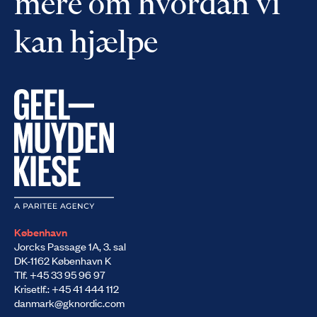
mere om hvordan vi
kan hjælpe
København
Jorcks Passage 1A, 3. sal
DK-1162 København K
Tlf. +45 33 95 96 97
Krisetlf.: +45 41 444 112
danmark@gknordic.com