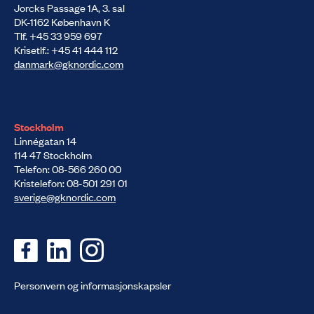
Jorcks Passage 1A, 3. sal
DK-1162 København K
Tlf. +45 33 959 697
Krisetlf.: +45 41 444 112
danmark@gknordic.com
Stockholm
Linnégatan 14
114 47 Stockholm
Telefon: 08-566 260 00
Kristelefon: 08-501 291 01
sverige@gknordic.com
Personvern og informasjons­kapsler