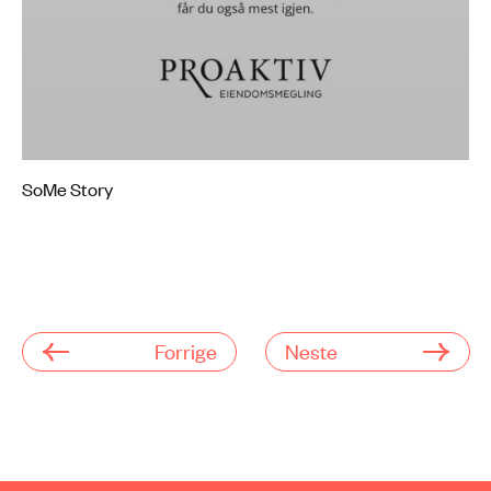
Mute
Settings
SoMe Story
Forrige
Neste