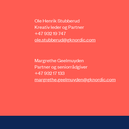
Ole Henrik Stubberud
Kreativ leder og Partner
+47 932 19 747
ole.stubberud@gknordic.com
Margrethe Geelmuyden
Partner og seniorrådgiver
+47 932 17 133
margrethe.geelmuyden@gknordic.com