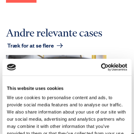
Andre relevante cases
This website uses cookies
We use cookies to personalise content and ads, to
provide social media features and to analyse our traffic.
We also share information about your use of our site with
our social media, advertising and analytics partners who
may combine it with other information that you’ve
Vådt nyt til byens badedyr
Netvær
provided to them or that they’ve collected from your use