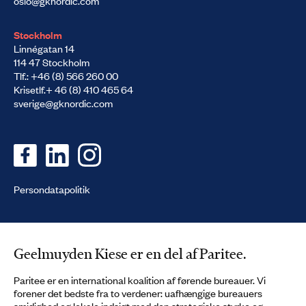
oslo@gknordic.com
Stockholm
Linnégatan 14
114 47 Stockholm
Tlf.: +46 (8) 566 260 00
Krisetlf.+ 46 (8) 410 465 64
sverige@gknordic.com
Persondatapolitik
Geelmuyden Kiese er en del af Paritee.
Paritee er en international koalition af førende bureauer. Vi
forener det bedste fra to verdener: uafhængige bureauers
smidighed og lokale indsigt med den strategiske styrke og