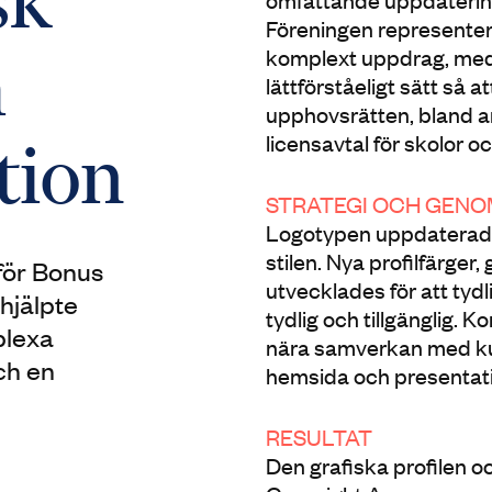
sk
Föreningen representer
komplext uppdrag, med 
h
lättförståeligt sätt så at
upphovsrätten, bland a
licensavtal för skolor o
tion
STRATEGI OCH GEN
Logotypen uppdaterades
stilen. Nya profilfärger,
 för Bonus
utvecklades för att tyd
hjälpte
tydlig och tillgänglig. K
plexa
nära samverkan med ku
ch en
hemsida och presentati
RESULTAT
Den grafiska profilen o