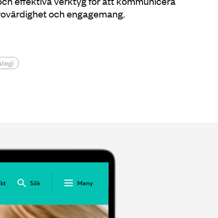
ch effektiva verktyg för att kommunicera
trovärdighet och engagemang.
ategi