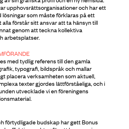
ar upphovsrättsorganisationer och har ett
lösningar som måste förklaras på ett
t alla förstår sitt ansvar att ta hänsyn till
nnat genom att teckna kollektiva
ch arbetsplatser.
OMFÖRANDE
 med tydlig referens till den gamla
 grafik, typografi, bildspråk och mallar
ligt placera verksamheten som aktuell,
omplexa texter gjordes lättförståeliga, och i
nden utvecklade vi en föreningens
onsmaterial.
ch förtydligade budskap har gett Bonus