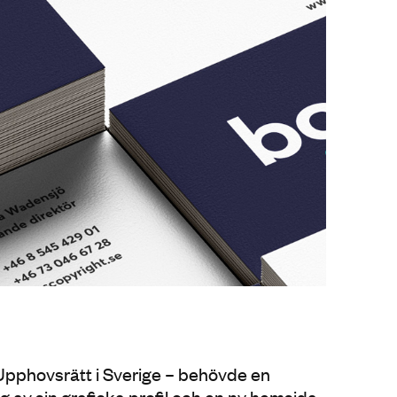
 Upphovsrätt i Sverige – behövde en
av sin grafiska profil och en ny hemsida.