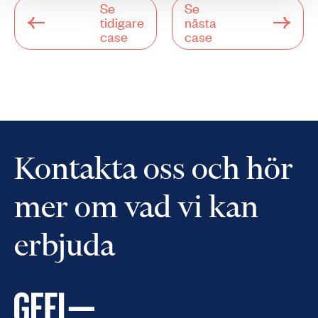
Se
Se
tidigare
nästa
case
case
Kontakta oss och hör
mer om vad vi kan
erbjuda