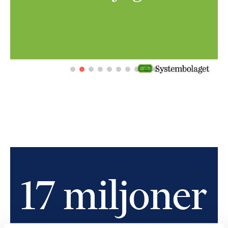
17 miljoner
räckvidd i trad. och soc. medier